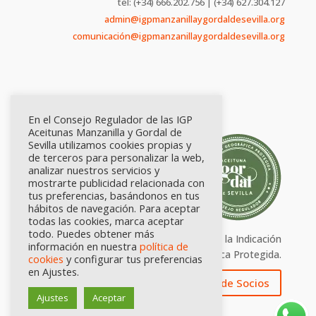
tel: (+34) 666.202.756 | (+34) 627.304.127
admin@igpmanzanillaygordaldesevilla.org
comunicación@igpmanzanillaygordaldesevilla.org
En el Consejo Regulador de las IGP
Aceitunas Manzanilla y Gordal de
Sevilla utilizamos cookies propias y
de terceros para personalizar la web,
analizar nuestros servicios y
mostrarte publicidad relacionada con
tus preferencias, basándonos en tus
hábitos de navegación. Para aceptar
todas las cookies, marca aceptar
todo. Puedes obtener más
Calidad certificada por Origen. Sellos de la Indicación
información en nuestra
política de
Geográfica Protegida.
cookies
y configurar tus preferencias
en Ajustes.
Zona de Socios
Ajustes
Aceptar