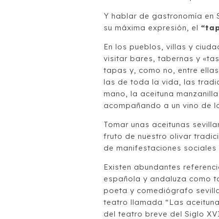
Y hablar de gastronomía en Se
su máxima expresión, el
“ta
En los pueblos, villas y ciuda
visitar bares, tabernas y «t
tapas y, como no, entre ellas
las de toda la vida, las trad
mano, la aceituna manzanilla 
acompañando a un vino de la 
Tomar unas aceitunas sevillan
fruto de nuestro olivar tradic
de manifestaciones sociales y
Existen abundantes referencia
española y andaluza como ta
poeta y comediógrafo sevilla
teatro llamada “Las aceitunas
del teatro breve del Siglo XV