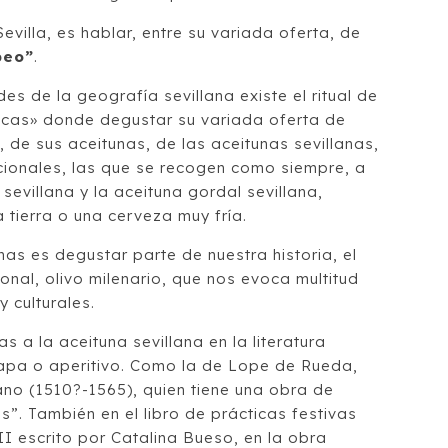
villa, es hablar, entre su variada oferta, de
peo”
.
des de la geografía sevillana existe el ritual de
ascas» donde degustar su variada oferta de
, de sus aceitunas, de las aceitunas sevillanas,
icionales, las que se recogen como siempre, a
sevillana y la aceituna gordal sevillana,
tierra o una cerveza muy fría.
as es degustar parte de nuestra historia, el
ional, olivo milenario, que nos evoca multitud
 culturales.
s a la aceituna sevillana en la literatura
pa o aperitivo. Como la de Lope de Rueda,
no (1510?-1565), quien tiene una obra de
”. También en el libro de prácticas festivas
II escrito por Catalina Bueso, en la obra