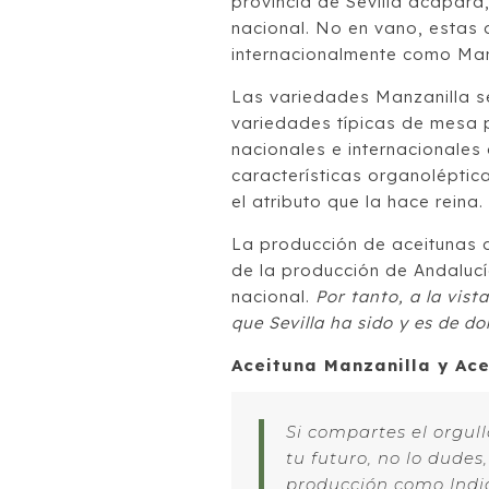
provincia de Sevilla acapara,
nacional. No en vano, estas
internacionalmente como Manz
Las variedades Manzanilla se
variedades típicas de mesa p
nacionales e internacionales
características organoléptic
el atributo que la hace reina.
La producción de aceitunas d
de la producción de Andalucí
nacional.
Por tanto, a la vis
que Sevilla ha sido y es de do
Aceituna Manzanilla y Acei
Si compartes el orgul
tu futuro, no lo dudes
producción como Indi