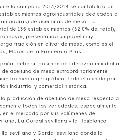
ante la campaña 2013/2014 se contabilizaron
 establecimientos agroindustriales dedicados a
ntamadoras) de aceitunas de mesa. La
otal de 135 establecimientos (62,8% del total),
ero mayor, presentando un papel muy
arga tradición en olivar de mesa, como es el
s, Morón de la Frontera o Pilas.
spaña, debe su posición de liderazgo mundial a
 de aceituna de mesa extraordinariamente
uestro medio geográfico, todo ello unido por
ón industrial y comercial histórica.
ra la producción de aceituna de mesa respecto a
icamente todas las variedades, especialmente
es en el mercado por sus volúmenes de
illana, La Gordal sevillana y la Hojiblanca.
lla sevillana y Gordal sevillana donde la