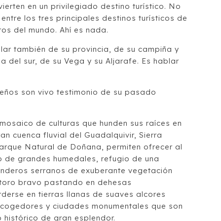
nvierten en un privilegiado destino turístico. No
entre los tres principales destinos turísticos de
ros del mundo. Ahí es nada.
blar también de su provincia, de su campiña y
 la del sur, de su Vega y su Aljarafe. Es hablar
reños son vivo testimonio de su pasado
n mosaico de culturas que hunden sus raíces en
n cuenca fluvial del Guadalquivir, Sierra
arque Natural de Doñana, permiten ofrecer al
co de grandes humedales, refugio de una
senderos serranos de exuberante vegetación
 toro bravo pastando en dehesas
rderse en tierras llanas de suaves alcores
acogedores y ciudades monumentales que son
 histórico de gran esplendor.