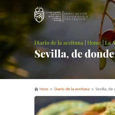
Diario de la aceituna
|
Home
|
La 
Sevilla, de donde
Inicio
Diario de la aceituna
Sevilla, de

9
9