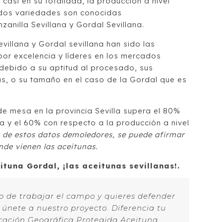
 casi en su totalidad, la producción a nivel
 dos variedades son conocidas
anilla Sevillana y Gordal Sevillana.
villana y Gordal sevillana han sido las
or excelencia y líderes en los mercados
 debido a su aptitud al procesado, sus
as, o su tamaño en el caso de la Gordal que es
e mesa en la provincia Sevilla supera el 80%
a y el 60% con respecto a la producción a nivel
ta de estos datos demoledores, se puede afirmar
nde vienen las aceitunas.
tuna Gordal, ¡las aceitunas sevillanas!.
lo de trabajar el campo y quieres defender
, únete a nuestro proyecto. Diferencia tu
cación Geográfica Protegida Aceituna