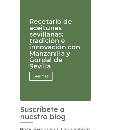
Recetario de
aceitunas
sevillanas:
tradición e
innovación con
Manzanilla y
Gordal de
Sevilla
Leer más
Suscríbete a
nuestro blog
No te pierdas las últimas noticias