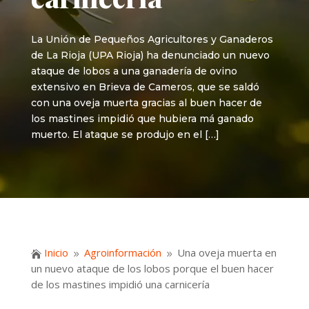
La Unión de Pequeños Agricultores y Ganaderos
de La Rioja (UPA Rioja) ha denunciado un nuevo
ataque de lobos a una ganadería de ovino
extensivo en Brieva de Cameros, que se saldó
con una oveja muerta gracias al buen hacer de
los mastines impidió que hubiera má ganado
muerto. El ataque se produjo en el […]
Inicio
Agroinformación
Una oveja muerta en

9
9
un nuevo ataque de los lobos porque el buen hacer
de los mastines impidió una carnicería