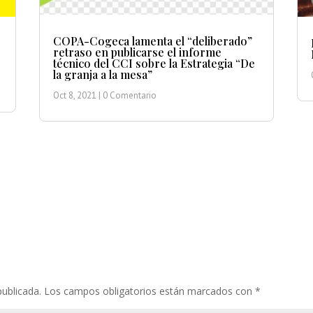
COPA-Cogeca lamenta el “deliberado”
retraso en publicarse el informe
técnico del CCI sobre la Estrategia “De
la granja a la mesa”
Oct 8, 2021
| 0 Comentario
publicada.
Los campos obligatorios están marcados con
*