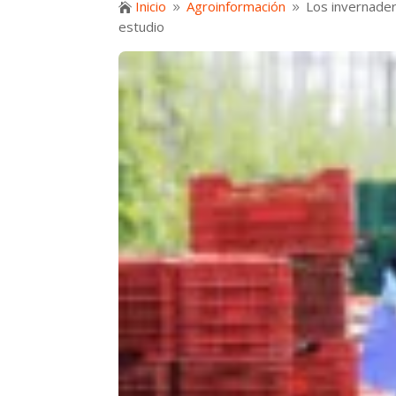
Inicio
Agroinformación
Los invernader

9
9
estudio