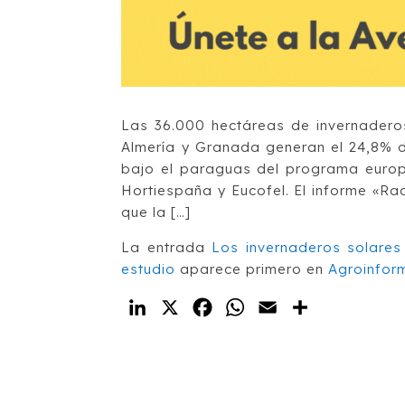
Las 36.000 hectáreas de invernaderos
Almería y Granada generan el 24,8% d
bajo el paraguas del programa europ
Hortiespaña y Eucofel. El informe «Ra
que la […]
La entrada
Los invernaderos solares
estudio
aparece primero en
Agroinfor
LinkedIn
X
Facebook
WhatsApp
Email
Compartir