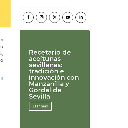
en
do
Recetario de
a,
aceitunas
ja
sevillanas:
tradición e
innovación con
un
Manzanilla y
Gordal de
Sevilla
Leer más