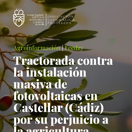
Agroinformación
|
Feedzy
Tractorada contra
la instalación
masiva de
fotovoltaicas en
Castellar (Cádiz)
por su perjuicio a
la agricultura