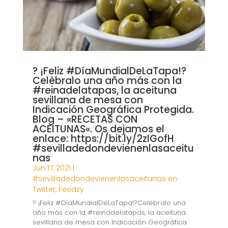
? ¡Feliz #DíaMundialDeLaTapa!?
Celébralo una año más con la
#reinadelatapas, la aceituna
sevillana de mesa con
Indicación Geográfica Protegida.
Blog – «RECETAS CON
ACEITUNAS«. Os dejamos el
enlace: https://bit.ly/2zIGofH
#sevilladedondevienenlasaceitu
nas
Jun 17, 2021
|
#sevilladedondevienenlasaceitunas en
Twitter
,
Feedzy
? ¡Feliz #DíaMundialDeLaTapa!?Celébralo una
año más con la #reinadelatapas, la aceituna
sevillana de mesa con Indicación Geográfica