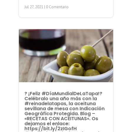
Jul 27, 2021
| 0 Comentario
? ¡Feliz #DíaMundialDeLaTapa!?
Celébralo una año más con la
#reinadelatapas, la aceituna
sevillana de mesa con Indicación
Geográfica Protegida. Blog –
«RECETAS CON ACEITUNAS«. Os
dejamos el enlace:
https://bit.ly/2zIGofH