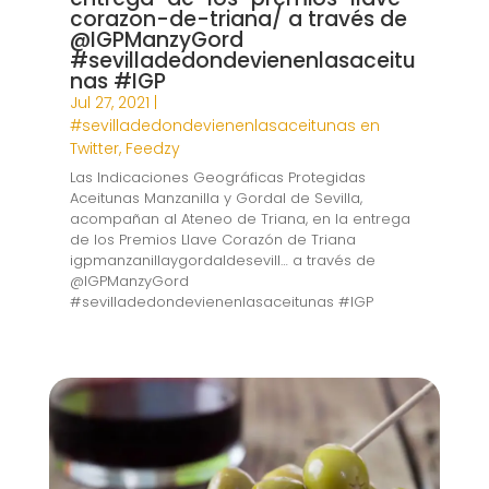
corazon-de-triana/ a través de
@IGPManzyGord
#sevilladedondevienenlasaceitu
nas #IGP
Jul 27, 2021
|
#sevilladedondevienenlasaceitunas en
Twitter
,
Feedzy
Las Indicaciones Geográficas Protegidas
Aceitunas Manzanilla y Gordal de Sevilla,
acompañan al Ateneo de Triana, en la entrega
de los Premios Llave Corazón de Triana
igpmanzanillaygordaldesevill… a través de
@IGPManzyGord
#sevilladedondevienenlasaceitunas #IGP