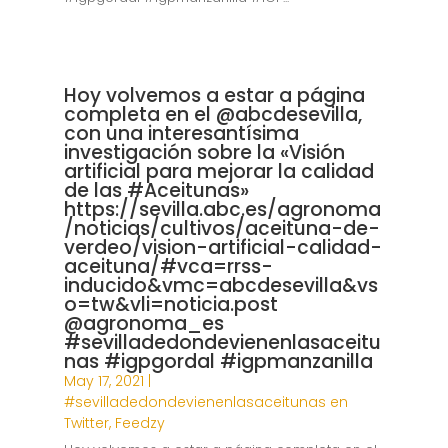
Hoy volvemos a estar a página
completa en el @abcdesevilla,
con una interesantísima
investigación sobre la «Visión
artificial para mejorar la calidad
de las #Aceitunas»
https://sevilla.abc.es/agronoma
/noticias/cultivos/aceituna-de-
verdeo/vision-artificial-calidad-
aceituna/#vca=rrss-
inducido&vmc=abcdesevilla&vs
o=tw&vli=noticia.post
@agronoma_es
#sevilladedondevienenlasaceitu
nas #igpgordal #igpmanzanilla
May 17, 2021
|
#sevilladedondevienenlasaceitunas en
Twitter
,
Feedzy