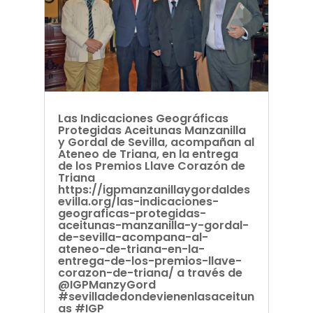
Las Indicaciones Geográficas
Protegidas Aceitunas Manzanilla
y Gordal de Sevilla, acompañan al
Ateneo de Triana, en la entrega
de los Premios Llave Corazón de
Triana
https://igpmanzanillaygordaldes
evilla.org/las-indicaciones-
geograficas-protegidas-
aceitunas-manzanilla-y-gordal-
de-sevilla-acompana-al-
ateneo-de-triana-en-la-
entrega-de-los-premios-llave-
corazon-de-triana/ a través de
@IGPManzyGord
#sevilladedondevienenlasaceitun
as #IGP