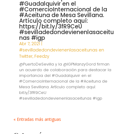
#Guadalquivir en el
#ComercioInternacional de la
#Aceituna de Mesa Sevillana.
Artículo completo aquí:
https://bit.ly/3fR9CeU
#sevilladedondevienenlasaceitu
nas #igp
Abr 7, 2021
|
#sevilladedondevienenlasaceitunas en
Twitter
,
Feedzy
@PuertoDeSevilla y la @IGPManzyGord firman
un acuerdo de colaboración para destacar la
importancia del #Guadalquivir en el
#ComercioInternacional de la #Aceituna de
Mesa Sevillana. Artículo completo aquí:
bit.ly/3fR9CeU
#sevilladedondevienenlasaceitunas #igp
« Entradas más antiguas