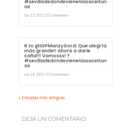
#sevilladedondevienenlasaceitun
as
Jun 17, 2021
| 0 Comentario
R to @IGPManzyGord: Que alegría
más grande!! Ahora a darle
caña!!! Vamosss! ?
#sevilladedondevienenlasaceitun
as
Jun 16, 2021
| 0 Comentario
« Entradas más antiguas
DEJA UN COMENTARIO