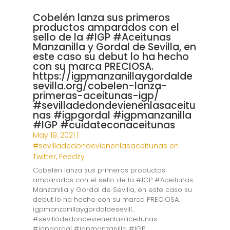
Cobelén lanza sus primeros
productos amparados con el
sello de la #IGP #Aceitunas
Manzanilla y Gordal de Sevilla, en
este caso su debut lo ha hecho
con su marca PRECIOSA.
https://igpmanzanillaygordalde
sevilla.org/cobelen-lanza-
primeras-aceitunas-igp/
#sevilladedondevienenlasaceitu
nas #igpgordal #igpmanzanilla
#IGP #cuidateconaceitunas
May 19, 2021
|
#sevilladedondevienenlasaceitunas en
Twitter
,
Feedzy
Cobelén lanza sus primeros productos
amparados con el sello de la #IGP #Aceitunas
Manzanilla y Gordal de Sevilla, en este caso su
debut lo ha hecho con su marca PRECIOSA.
igpmanzanillaygordaldesevill…
#sevilladedondevienenlasaceitunas
#igpgordal #igpmanzanilla #IGP...