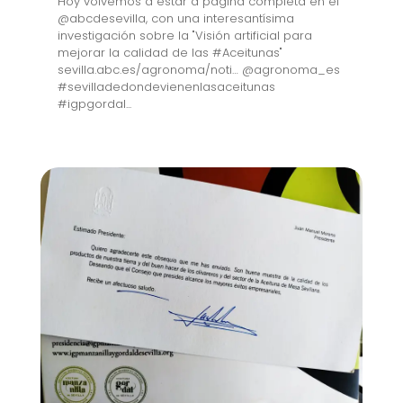
Hoy volvemos a estar a página completa en el
@abcdesevilla, con una interesantísima
investigación sobre la "Visión artificial para
mejorar la calidad de las #Aceitunas"
sevilla.abc.es/agronoma/noti… @agronoma_es
#sevilladedondevienenlasaceitunas
#igpgordal...