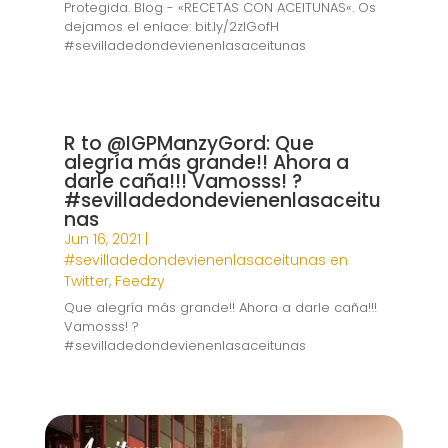
Protegida. Blog - «RECETAS CON ACEITUNAS«. Os
dejamos el enlace: bit.ly/2zIGofH
#sevilladedondevienenlasaceitunas
R to @IGPManzyGord: Que
alegría más grande!! Ahora a
darle caña!!! Vamosss! ?
#sevilladedondevienenlasaceitu
nas
Jun 16, 2021
|
#sevilladedondevienenlasaceitunas en
Twitter
,
Feedzy
Que alegría más grande!! Ahora a darle caña!!!
Vamosss! ?
#sevilladedondevienenlasaceitunas