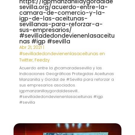
https://igpmanzanillaygordalde
sevilla.org/acuerdo-entre-la-
camara-de-comercio-y-la-
igp-de-las-aceitunas-
sevillanas-para-reforzar-a-
sus-empresarios/
#sevilladedondevienenlasaceitu
nas #igp #sevilla
Abr 21, 2021
|
#sevilladedondevienenlasaceitunas en
Twitter
,
Feedzy
Acuerdo entre la @camaradesevilla y las
Indicaciones Geográficas Protegidas Aceitunas
Manzanilla y Gordal de #Sevilla para reforzar a
sus empresarios asociados.
igpmanzanillaygordaldesevill…
#sevilladedondevienenlasaceitunas #igp
#sevilla