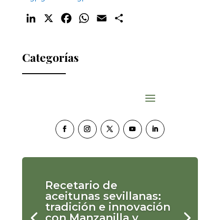
LinkedIn
X
Facebook
WhatsApp
Email
Compartir
Categorías
Recetario de
aceitunas sevillanas:
tradición e innovación
con Manzanilla y