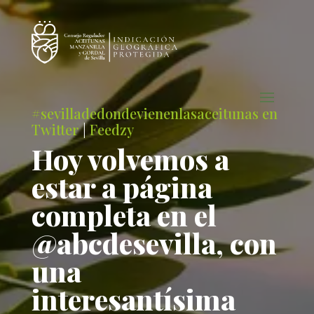
#sevilladedondevienenlasaceitunas en
Twitter
|
Feedzy
Hoy volvemos a
estar a página
completa en el
@abcdesevilla, con
una
interesantísima