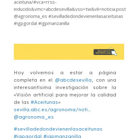
aceituna/#vca=rrss-
inducido&vmc=abcdesevilla&vso=tw&vli=noticia.post
@agronoma_es #sevilladedondevienenlasaceitunas
#igpgordal #igpmanzanilla
Hoy volvemos a estar a página
completa en el
@abcdesevilla
, con una
interesantísima investigación sobre la
«Visión artificial para mejorar la calidad
de las
#Aceitunas
»
sevilla.abc.es/agronoma/noti…
@agronoma_es
#sevilladedondevienenlasaceitunas
#igpgordal
#igpmanzanilla