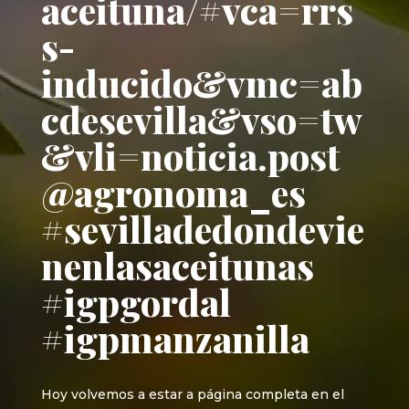
aceituna/#vca=rrs
s-
inducido&vmc=ab
cdesevilla&vso=tw
&vli=noticia.post
@agronoma_es
#sevilladedondevie
nenlasaceitunas
#igpgordal
#igpmanzanilla
Hoy volvemos a estar a página completa en el