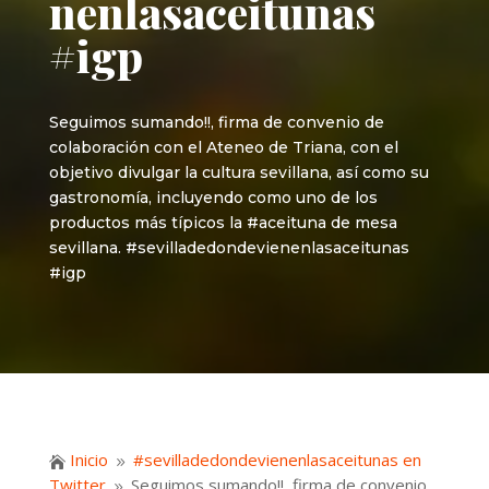
nenlasaceitunas
#igp
Seguimos sumando!!, firma de convenio de
colaboración con el Ateneo de Triana, con el
objetivo divulgar la cultura sevillana, así como su
gastronomía, incluyendo como uno de los
productos más típicos la #aceituna de mesa
sevillana. #sevilladedondevienenlasaceitunas
#igp
Inicio
#sevilladedondevienenlasaceitunas en

9
Twitter
Seguimos sumando!!, firma de convenio
9