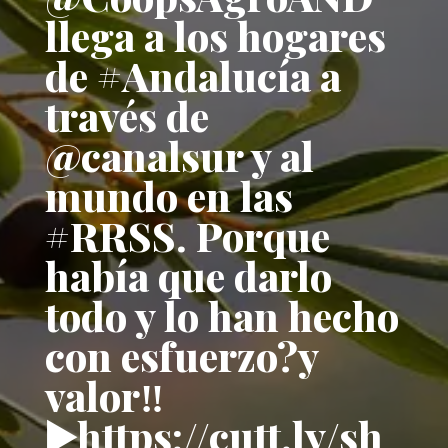
llega a los hogares
de #Andalucía a
través de
@canalsur y al
mundo en las
#RRSS. Porque
había que darlo
todo y lo han hecho
con esfuerzo?y
valor‼️
▶️https://cutt.ly/sh