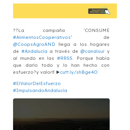
??La campaña ‘CONSUME
#AlimentosCooperativos
‘ de
@CoopsAgroAND
llega a los hogares
de
#Andalucía
a través de
@canalsur
y
al mundo en las
#RRSS
. Porque había
que darlo todo y lo han hecho con
esfuerzo?y valor‼️ ▶️
cutt.ly/shBge4O
#ElValorDelEsfuerzo
#ImpulsandoAndalucía