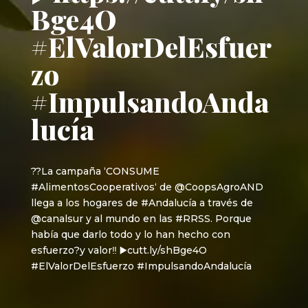
Bge4O
#ElValorDelEsfuer
zo
#ImpulsandoAnda
lucía
??La campaña ‘CONSUME
#AlimentosCooperativos‘ de @CoopsAgroAND
llega a los hogares de #Andalucía a través de
@canalsur y al mundo en las #RRSS. Porque
había que darlo todo y lo han hecho con
esfuerzo?y valor‼️ ▶️cutt.ly/shBge4O
#ElValorDelEsfuerzo #ImpulsandoAndalucía