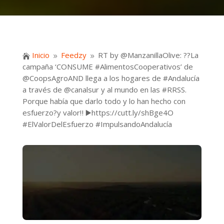
Inicio
Feedzy
RT by @ManzanillaOlive: ??La

9
9
campaña ‘CONSUME #AlimentosCooperativos’ de
@CoopsAgroAND llega a los hogares de #Andalucía
a través de @canalsur y al mundo en las #RRSS.
Porque había que darlo todo y lo han hecho con
esfuerzo?y valor‼️ ▶️https://cutt.ly/shBge4O
#ElValorDelEsfuerzo #ImpulsandoAndalucía