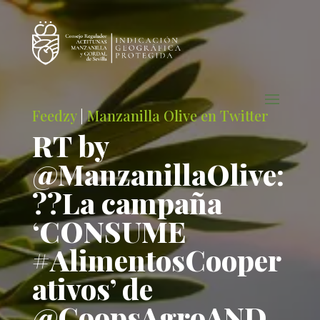
Feedzy
|
Manzanilla Olive en Twitter
RT by
@ManzanillaOlive:
??La campaña
‘CONSUME
#AlimentosCooper
ativos’ de
@CoopsAgroAND