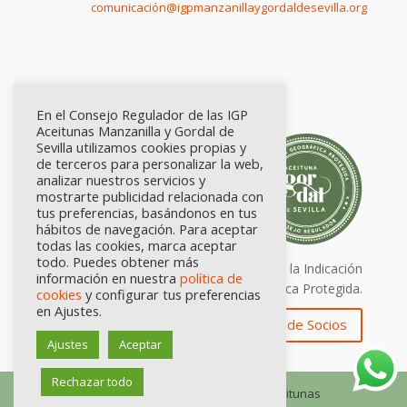
comunicación@igpmanzanillaygordaldesevilla.org
En el Consejo Regulador de las IGP
Aceitunas Manzanilla y Gordal de
Sevilla utilizamos cookies propias y
de terceros para personalizar la web,
analizar nuestros servicios y
mostrarte publicidad relacionada con
tus preferencias, basándonos en tus
hábitos de navegación. Para aceptar
todas las cookies, marca aceptar
todo. Puedes obtener más
Calidad certificada por Origen. Sellos de la Indicación
información en nuestra
política de
Geográfica Protegida.
cookies
y configurar tus preferencias
en Ajustes.
Zona de Socios
Ajustes
Aceptar
Rechazar todo
© Consejo Regulador de las IGP Aceitunas