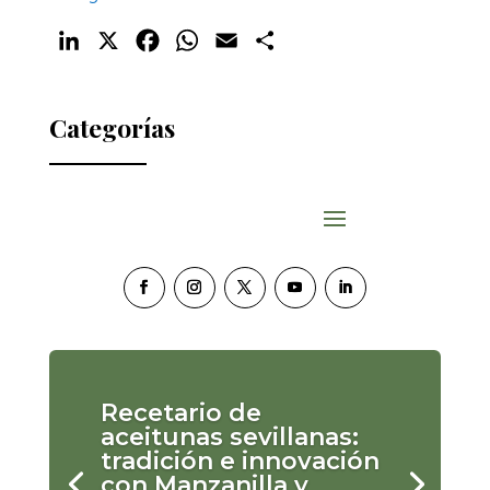
LinkedIn
X
Facebook
WhatsApp
Email
Compartir
Categorías
Recetario de
aceitunas sevillanas:
tradición e innovación
con Manzanilla y