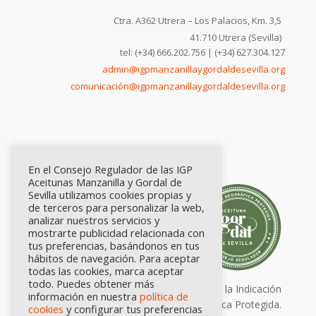
Ctra. A362 Utrera – Los Palacios, Km. 3,5
41.710 Utrera (Sevilla)
tel: (+34) 666.202.756 | (+34) 627.304.127
admin@igpmanzanillaygordaldesevilla.org
comunicación@igpmanzanillaygordaldesevilla.org
En el Consejo Regulador de las IGP
Aceitunas Manzanilla y Gordal de
Sevilla utilizamos cookies propias y
de terceros para personalizar la web,
analizar nuestros servicios y
mostrarte publicidad relacionada con
tus preferencias, basándonos en tus
hábitos de navegación. Para aceptar
todas las cookies, marca aceptar
todo. Puedes obtener más
Calidad certificada por Origen. Sellos de la Indicación
información en nuestra
política de
Geográfica Protegida.
cookies
y configurar tus preferencias