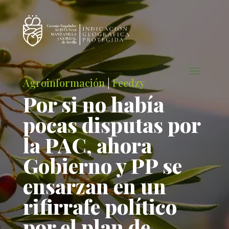
Agroinformación
|
Feedzy
Por si no había
pocas disputas por
la PAC, ahora
Gobierno y PP se
ensarzan en un
rifirrafe político
por el plan de