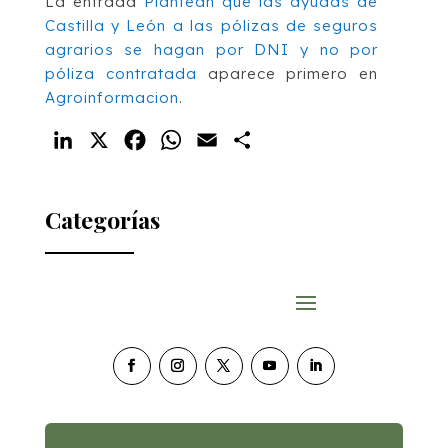
La entrada
Plantean que las ayudas de
Castilla y León a las pólizas de seguros
agrarios se hagan por DNI y no por
póliza contratada
aparece primero en
Agroinformacion
.
LinkedIn
X
Facebook
WhatsApp
Email
Compartir
Categorías