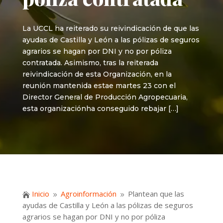
La UCCL ha reiterado su reivindicación de que las
ayudas de Castilla y León a las pólizas de seguros
agrarios se hagan por DNI y no por póliza
contratada. Asimismo, tras la reiterada
reivindicación de esta Organización, en la
reunión mantenida estae martes 23 con el
Director General de Producción Agropecuaria,
esta organizaciónha conseguido rebajar […]
Inicio
Agroinformación
Plantean que las

9
9
ayudas de Castilla y León a las pólizas de seguros
agrarios se hagan por DNI y no por póliza