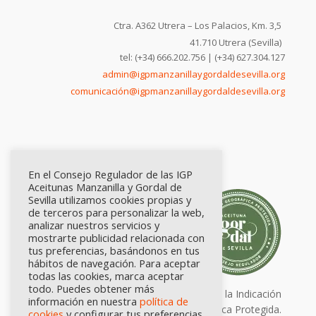
Ctra. A362 Utrera – Los Palacios, Km. 3,5
41.710 Utrera (Sevilla)
tel: (+34) 666.202.756 | (+34) 627.304.127
admin@igpmanzanillaygordaldesevilla.org
comunicación@igpmanzanillaygordaldesevilla.org
En el Consejo Regulador de las IGP
Aceitunas Manzanilla y Gordal de
Sevilla utilizamos cookies propias y
de terceros para personalizar la web,
analizar nuestros servicios y
mostrarte publicidad relacionada con
tus preferencias, basándonos en tus
hábitos de navegación. Para aceptar
todas las cookies, marca aceptar
todo. Puedes obtener más
Calidad certificada por Origen. Sellos de la Indicación
información en nuestra
política de
Geográfica Protegida.
cookies
y configurar tus preferencias