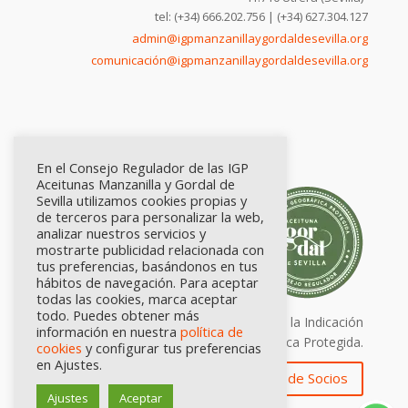
tel: (+34) 666.202.756 | (+34) 627.304.127
admin@igpmanzanillaygordaldesevilla.org
comunicación@igpmanzanillaygordaldesevilla.org
En el Consejo Regulador de las IGP
Aceitunas Manzanilla y Gordal de
Sevilla utilizamos cookies propias y
de terceros para personalizar la web,
analizar nuestros servicios y
mostrarte publicidad relacionada con
tus preferencias, basándonos en tus
hábitos de navegación. Para aceptar
todas las cookies, marca aceptar
todo. Puedes obtener más
Calidad certificada por Origen. Sellos de la Indicación
información en nuestra
política de
Geográfica Protegida.
cookies
y configurar tus preferencias
en Ajustes.
Zona de Socios
Ajustes
Aceptar