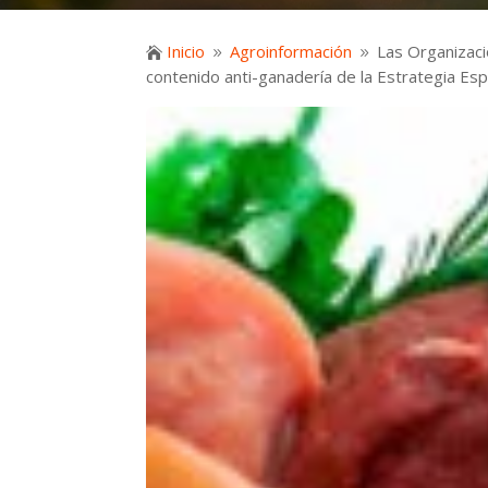
Inicio
Agroinformación
Las Organizaci

9
9
contenido anti-ganadería de la Estrategia E