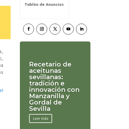
Tablón de Anuncios
s,
c,
Recetario de
ta
aceitunas
as
sevillanas:
tradición e
innovación con
el
Manzanilla y
Gordal de
Sevilla
Leer más