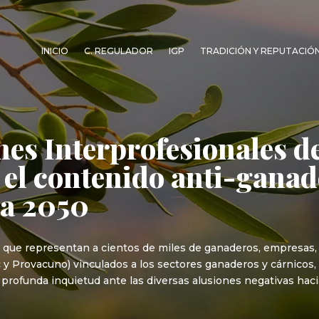
INICIO
C. REGULADOR
IGP
TRADICIÓN Y REPUTACIÓ
es Interprofesionales de
el contenido anti-ganade
ña 2050
 que representan a cientos de miles de ganaderos, empresas, 
rc y Provacuno) vinculados a los sectores ganaderos y cárnicos,
rofunda inquietud ante las diversas alusiones negativas haci