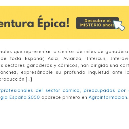
onales que representan a cientos de miles de ganadero
de toda España( Asici, Avianza, Intercun, Interovi
os sectores ganaderos y cárnicos, han dirigido una car
Sánchez, expresándole su profunda inquietud ante l
producción […]
rprofesionales del sector cárnico, preocupadas por 
tegia España 2050
aparece primero en
Agroinformacion
.