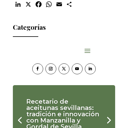
LinkedIn
X
Facebook
WhatsApp
Email
Compartir
Categorías
Recetario de
aceitunas sevillanas:
tradición e innovación
con Manzanilla y
Gordal de Sevilla