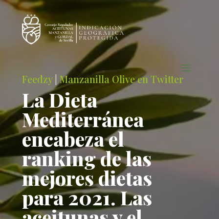
Feedzy
|
Manzanilla Olive en Twitter
La Dieta
Mediterránea
encabeza el
ranking de las
mejores dietas
para 2021. Las
aceitunas y el