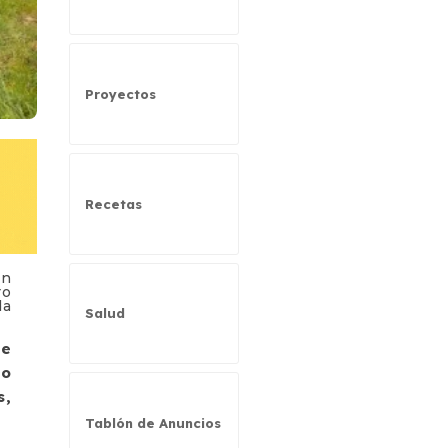
Proyectos
Recetas
en
ro
da
Salud
de
lo
s,
Tablón de Anuncios