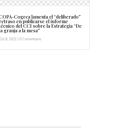
COPA-Cogeca lamenta el “deliberado”
retraso en publicarse el informe
técnico del CCI sobre la Estrategia “De
la granja a la mesa”
Oct 8, 2021
| 0 Comentario