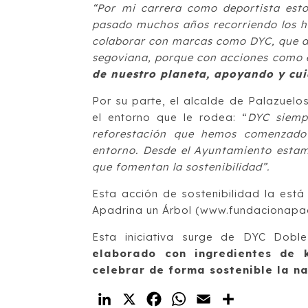
“Por mi carrera como deportista es
pasado muchos años recorriendo los he
colaborar con marcas como DYC, que a
segoviana, porque con acciones como
de nuestro planeta, apoyando y cu
Por su parte, el alcalde de Palazuel
el entorno que le rodea: “
DYC siemp
reforestación que hemos comenzado
entorno. Desde el Ayuntamiento estam
que fomentan la sostenibilidad”.
Esta acción de sostenibilidad la est
Apadrina un Árbol (www.fundacionapad
Esta iniciativa surge de DYC Dobl
elaborado con ingredientes de 
celebrar de forma sostenible la n
LinkedIn
X
Facebook
WhatsApp
Email
Compartir