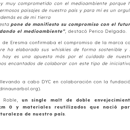
toy muy comprometido con el medioambiente porque 
rmosos paisajes de nuestro país y para mí es un orgul
demás es de mi tierra
 esta
pone de manifiesto su compromiso con el futu
idando el medioambiente”
,
destacó Perico Delgado.
os de Eresma confirmaba el compromiso de la marca c
re ha elaborado sus whiskies de forma sostenible y 
 hoy es una apuesta más por el cuidado de nuest
os encantados de colaborar con este tipo de iniciativ
á llevando a cabo DYC en colaboración con la fundaci
rinaunarbol.org).
e Roble,
un single malt de doble envejecimien
km 0 y materiales reutilizados que nació pa
aturaleza de nuestro país
.