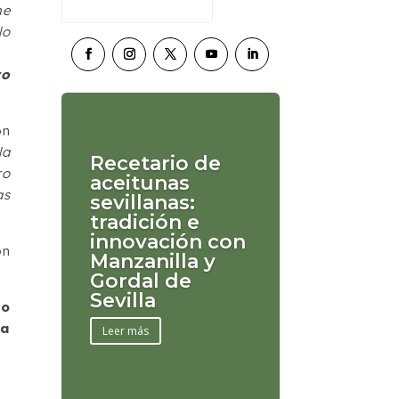
he
lo
ro
on
la
Recetario de
ro
aceitunas
as
sevillanas:
tradición e
innovación con
ón
Manzanilla y
Gordal de
Sevilla
to
ra
Leer más