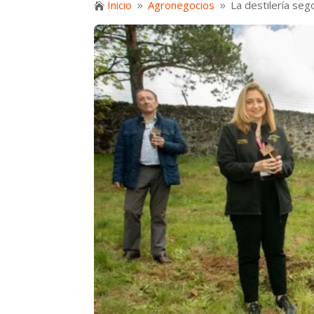
Inicio
Agronegocios
La destilería se

9
9