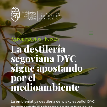
Agronegocios
|
Feedzy
La destilería
segoviana DYC
sigue apostando
por el
medioambiente
La emblemática destilería de wisky español DYC