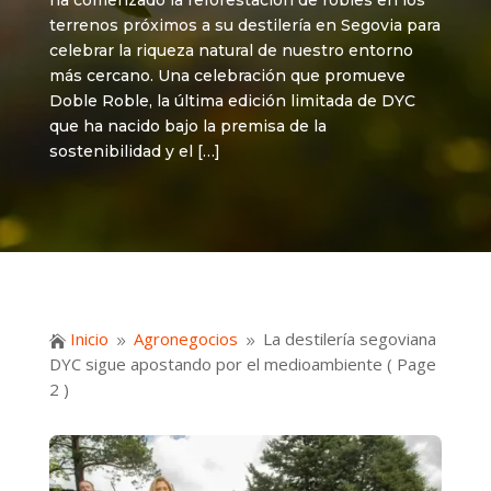
ha comenzado la reforestación de robles en los
terrenos próximos a su destilería en Segovia para
celebrar la riqueza natural de nuestro entorno
más cercano. Una celebración que promueve
Doble Roble, la última edición limitada de DYC
que ha nacido bajo la premisa de la
sostenibilidad y el […]
Inicio
Agronegocios
La destilería segoviana

9
9
DYC sigue apostando por el medioambiente
( Page
2 )