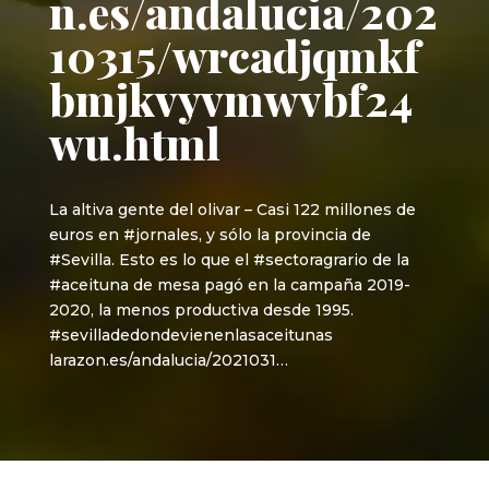
n.es/andalucia/202
10315/wrcadjqmkf
bmjkvyvmwvbf24
wu.html
La altiva gente del olivar – Casi 122 millones de
euros en #jornales, y sólo la provincia de
#Sevilla. Esto es lo que el #sectoragrario de la
#aceituna de mesa pagó en la campaña 2019-
2020, la menos productiva desde 1995.
#sevilladedondevienenlasaceitunas
larazon.es/andalucia/2021031…