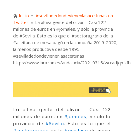
Inicio
#sevilladedondevienenlasaceitunas en

9
Twitter
La altiva gente del olivar – Casi 122
9
millones de euros en #jornales, y sólo la provincia
de #Sevilla. Esto es lo que el #sectoragrario de la
#aceituna de mesa pagó en la campaña 2019-2020,
la menos productiva desde 1995.
#sevilladedondevienenlasaceitunas
https://www.larazon.es/andalucia/20210315/wrcadjqmk
La altiva gente del olivar – Casi 122
millones de euros en
#jornales
, y sólo la
provincia de
#Sevilla
. Esto es lo que el
#sectoragrario
de la
#aceituna
de mesa