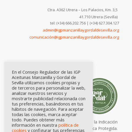
Ctra. A362 Utrera – Los Palacios, Km. 3,5
41.710 Utrera (Sevilla)
tel: (+34) 666.202.756 | (+34) 627.304.127
admin@igpmanzanillaygordaldesevilla.org
comunicación@igpmanzanillaygordaldesevilla.org
En el Consejo Regulador de las IGP
Aceitunas Manzanilla y Gordal de
Sevilla utilizamos cookies propias y
de terceros para personalizar la web,
analizar nuestros servicios y
mostrarte publicidad relacionada con
tus preferencias, basándonos en tus
hábitos de navegación. Para aceptar
todas las cookies, marca aceptar
todo. Puedes obtener más
Calidad certificada por Origen. Sellos de la Indicación
información en nuestra
política de
Geográfica Protegida.
cookies
y configurar tus preferencias