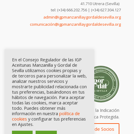
41.710 Utrera (Sevilla)
tel: (+34) 666.202.756 | (+34) 627.304.127
admin@igpmanzanillaygordaldesevilla.org
comunicación@igpmanzanillaygordaldesevilla.org
En el Consejo Regulador de las IGP
Aceitunas Manzanilla y Gordal de
Sevilla utilizamos cookies propias y
de terceros para personalizar la web,
analizar nuestros servicios y
mostrarte publicidad relacionada con
tus preferencias, basándonos en tus
hábitos de navegación. Para aceptar
todas las cookies, marca aceptar
todo. Puedes obtener más
Calidad certificada por Origen. Sellos de la Indicación
información en nuestra
política de
Geográfica Protegida.
cookies
y configurar tus preferencias
en Ajustes.
Zona de Socios