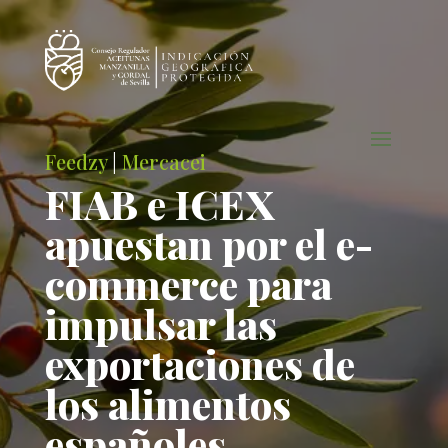
Feedzy
|
Mercacei
FIAB e ICEX
apuestan por el e-
commerce para
impulsar las
exportaciones de
los alimentos
españoles