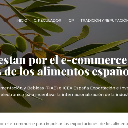
INICIO
C. REGULADOR
IGP
TRADICIÓN Y REPUTACIÓ
estan por el e-commerce
s de los alimentos españo
limentación y Bebidas (FIAB) e ICEX España Exportación e In
ectrónico para incentivar la internacionalización de la indus
or el e-commerce para impulsar las exportaciones de los alimen