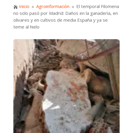
Inicio
Agroinformación
El temporal Filomena

9
9
no solo pasó por Madrid: Daños en la ganadería, en
olivares y en cultivos de media España y ya se
teme al hielo