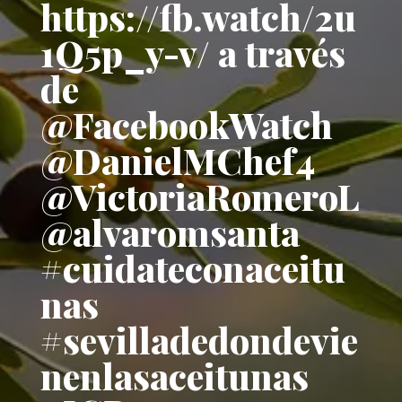
https://fb.watch/2u
1Q5p_y-v/ a través
de
@FacebookWatch
@DanielMChef4
@VictoriaRomeroL
@alvaromsanta
#cuidateconaceitu
nas
#sevilladedondevie
nenlasaceitunas