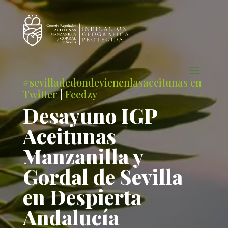
#sevilladedondevienenlasaceitunas en
Twitter
|
Feedzy
Desayuno IGP
Aceitunas
Manzanilla y
Gordal de Sevilla
en Despierta
Andalucía