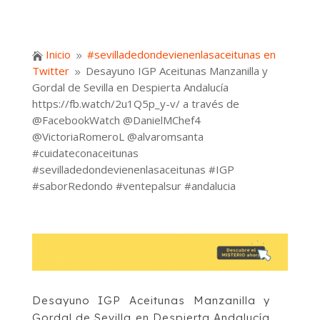
Inicio
#sevilladedondevienenlasaceitunas en

9
Twitter
Desayuno IGP Aceitunas Manzanilla y
9
Gordal de Sevilla en Despierta Andalucía
https://fb.watch/2u1Q5p_y-v/ a través de
@FacebookWatch @DanielMChef4
@VictoriaRomeroL @alvaromsanta
#cuidateconaceitunas
#sevilladedondevienenlasaceitunas #IGP
#saborRedondo #ventepalsur #andalucia
Desayuno IGP Aceitunas Manzanilla y
Gordal de Sevilla en Despierta Andalucía