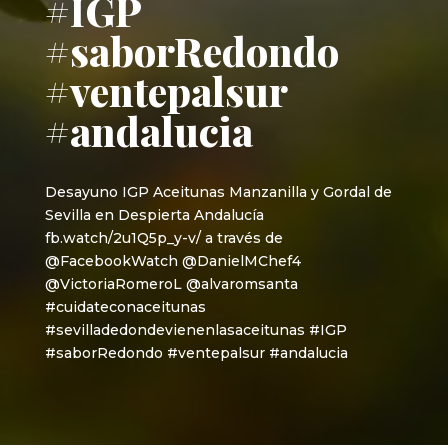
#IGP
#saborRedondo
#ventepalsur
#andalucia
Desayuno IGP Aceitunas Manzanilla y Gordal de
Sevilla en Despierta Andalucía
fb.watch/2u1Q5p_y-v/ a través de
@FacebookWatch @DanielMChef4
@VictoriaRomeroL @alvaromsanta
#cuidateconaceitunas
#sevilladedondevienenlasaceitunas #IGP
#saborRedondo #ventepalsur #andalucia