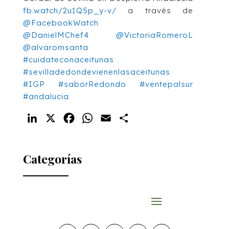
fb.watch/2u1Q5p_y-v/
a través de
@FacebookWatch
@DanielMChef4
@VictoriaRomeroL
@alvaromsanta
#cuidateconaceitunas
#sevilladedondevienenlasaceitunas
#IGP
#saborRedondo
#ventepalsur
#andalucia
LinkedIn
X
Facebook
WhatsApp
Email
Compartir
Categorías