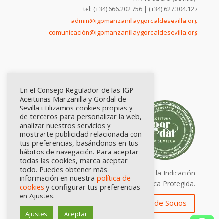
tel: (+34) 666.202.756 | (+34) 627.304.127
admin@igpmanzanillaygordaldesevilla.org
comunicación@igpmanzanillaygordaldesevilla.org
En el Consejo Regulador de las IGP
Aceitunas Manzanilla y Gordal de
Sevilla utilizamos cookies propias y
de terceros para personalizar la web,
analizar nuestros servicios y
mostrarte publicidad relacionada con
tus preferencias, basándonos en tus
hábitos de navegación. Para aceptar
todas las cookies, marca aceptar
todo. Puedes obtener más
Calidad certificada por Origen. Sellos de la Indicación
información en nuestra
política de
Geográfica Protegida.
cookies
y configurar tus preferencias
en Ajustes.
Zona de Socios
Ajustes
Aceptar