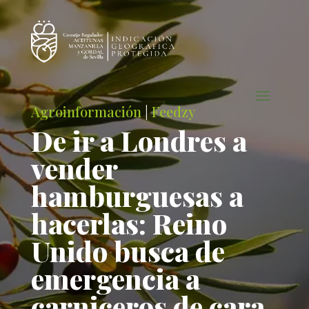
Agroinformación
|
Feedzy
De ir a Londres a
vender
hamburguesas a
hacerlas: Reino
Unido busca de
emergencia a
carniceros de cara