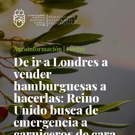
Agroinformación
|
Feedzy
De ir a Londres a
vender
hamburguesas a
hacerlas: Reino
Unido busca de
emergencia a
carniceros de cara