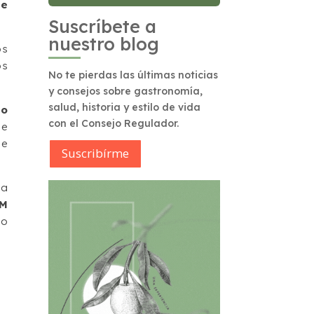
de
Suscríbete a
nuestro blog
os
os
No te pierdas las últimas noticias
y consejos sobre gastronomía,
salud, historia y estilo de vida
do
con el Consejo Regulador.
ue
de
Suscribírme
na
 M
mo