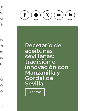
ue
na
a
de
el
Recetario de
ra
aceitunas
de
sevillanas:
os
tradición e
e,
innovación con
Manzanilla y
Gordal de
la
Sevilla
la
lo
Leer más
de