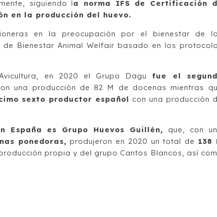
mente, siguiendo l
a norma IFS de Certificación 
ón en la producción del huevo.
oneras en la preocupación por el bienestar de l
o de Bienestar Animal Welfair basado en los protocol
 Avicultura, en 2020 el Grupo Dagu
fue el segun
on una producción de 82 M de docenas mientras q
cimo sexto productor español
con una producción 
en España es Grupo Huevos Guillén,
que, con u
inas ponedoras,
produjeron en 2020 un total de
138
 producción propia y del grupo Cantos Blancos, así co