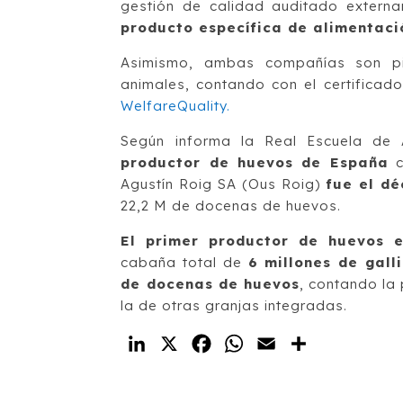
gestión de calidad auditado externa
producto específica de alimentaci
Asimismo, ambas compañías son pi
animales, contando con el certificad
WelfareQuality.
Según informa la Real Escuela de
productor de huevos de España
c
Agustín Roig SA (Ous Roig)
fue el dé
22,2 M de docenas de huevos.
El primer productor de huevos 
cabaña total de
6 millones de gall
de docenas de huevos
, contando la
la de otras granjas integradas.
LinkedIn
X
Facebook
WhatsApp
Email
Compartir