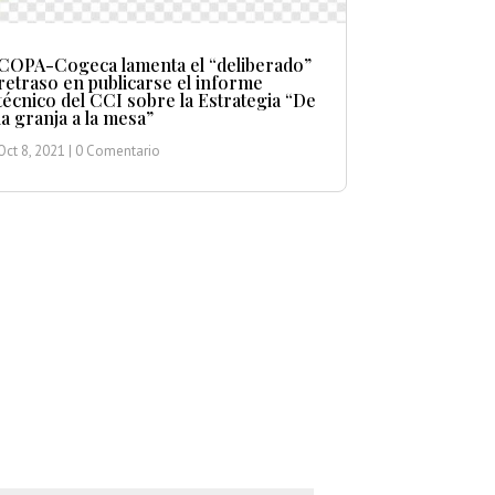
COPA-Cogeca lamenta el “deliberado”
retraso en publicarse el informe
técnico del CCI sobre la Estrategia “De
la granja a la mesa”
Oct 8, 2021
| 0 Comentario