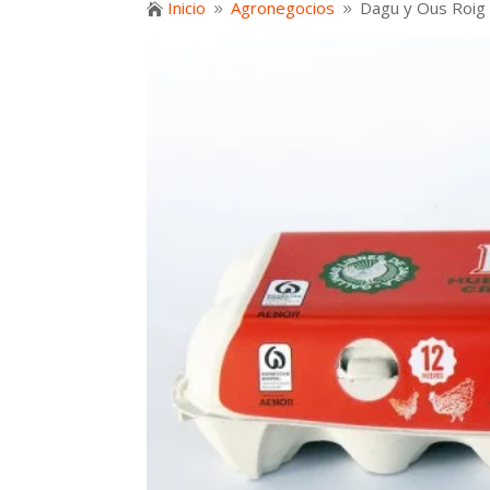
Inicio
Agronegocios
Dagu y Ous Roig 

9
9