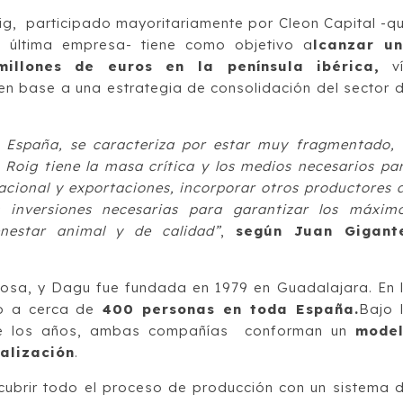
, participado mayoritariamente por Cleon Capital -q
a última empresa- tiene como objetivo a
lcanzar u
millones de euros en la península ibérica,
ví
 en base a una estrategia de consolidación del sector 
n España, se caracteriza por estar muy fragmentado, 
oig tiene la masa crítica y los medios necesarios pa
acional y exportaciones, incorporar otros productores 
s inversiones necesarias para garantizar los máxim
enestar animal y de calidad”
,
según Juan Gigant
osa, y Dagu fue fundada en 1979 en Guadalajara. En 
o a cerca de
400 personas en toda España.
Bajo 
 de los años, ambas compañías conforman un
mode
alización
.
ubrir todo el proceso de producción con un sistema 