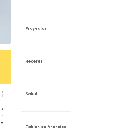
Proyectos
Recetas
en
Salud
el
ra
ue
de
Tablón de Anuncios