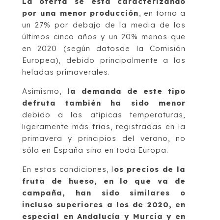
La
oferta
se está caracterizando
por una
menor producción
, en torno a
un 27% por debajo de la media
de los
últimos cinco
años
y un 20% menos que
en
2020 (según
da
t
os
de la Comisión
Europea),
debido principalmente a las
heladas primaverales.
Asimismo,
la demanda
de este tipo
de
fruta también ha sido menor
debido a las
atípicas temperaturas,
ligeramente más frías, registradas en la
primavera y
princip
ios del verano, no
sólo en España sino en toda Europa.
En estas condiciones, l
os precios de la
fruta de hueso
,
en lo que va de
campaña
,
han sido similares o
incluso superiores a los de 2020, en
especial en Andalucía y
Murcia y en