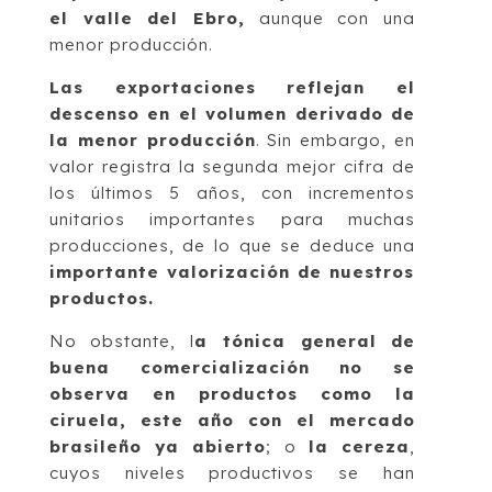
el valle del E
bro,
aunqu
e con una
menor producción.
Las exportaciones reflejan el
descenso en el volumen derivado de
la menor
producción
. Sin embargo, en
valor registra la segunda mejor cifra de
los últimos 5
años, con incrementos
unitarios importantes para muchas
producciones, de l
o
que se deduce una
importante valorización de nuestros
productos.
No obstante, l
a tónica general de
buena
comercializaci
ón no se
observa en
productos como la
ciruela, este año con el mercado
brasileño ya abierto
; o
la
cereza
,
cuyos niveles productivos s
e han