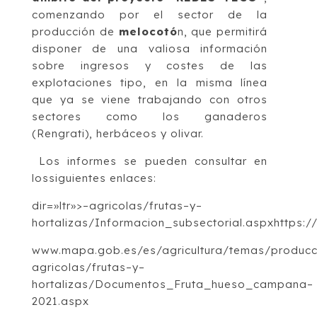
comenzando por el sector de la
producción de
melocotó
n, que permitirá
disponer
de una valiosa información
sobre ingresos y costes de las
explotaciones tipo, en
la misma línea
que ya se viene trabajando con otros
sectores como los ganaderos
(Rengrati
), herbáceos y olivar.
L
os i
nformes se pueden consultar en
l
os
siguiente
s
enlaces
:
dir=»ltr»>–
agricolas/frutas
–
y
–
hortalizas/Informacion_subsectorial.aspx
https:/
www.mapa.gob.es/es/agricultura/temas/producc
agricolas/frutas
–
y
–
hortalizas/Documentos_Fruta_hueso_
campana
–
2021.aspx