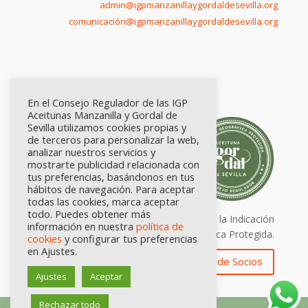
admin@igpmanzanillaygordaldesevilla.org
comunicación@igpmanzanillaygordaldesevilla.org
En el Consejo Regulador de las IGP
Aceitunas Manzanilla y Gordal de
Sevilla utilizamos cookies propias y
de terceros para personalizar la web,
analizar nuestros servicios y
mostrarte publicidad relacionada con
tus preferencias, basándonos en tus
hábitos de navegación. Para aceptar
todas las cookies, marca aceptar
todo. Puedes obtener más
Calidad certificada por Origen. Sellos de la Indicación
información en nuestra
política de
Geográfica Protegida.
cookies
y configurar tus preferencias
en Ajustes.
Zona de Socios
Ajustes
Aceptar
Rechazar todo