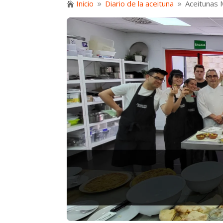
Inicio
Diario de la aceituna
Aceitunas 

9
9