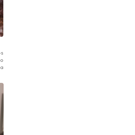
os
lo
la