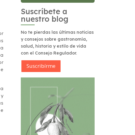
Suscríbete a
nuestro blog
No te pierdas las últimas noticias
or
y consejos sobre gastronomía,
as
salud, historia y estilo de vida
ta
con el Consejo Regulador.
va
or
Suscribírme
de
la
 y
as
de