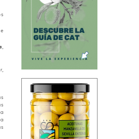
os
de
a
,
r,
as
as
ra
la
us