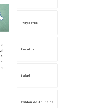
Proyectos
de
Recetas
al
ve
de
ón
Salud
Tablón de Anuncios