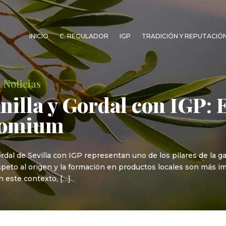
INICIO
C. REGULADOR
IGP
TRADICIÓN Y REPUTACIÓ
|
Noticias
illa y Gordal con IGP: 
tromium
dal de Sevilla con IGP representan uno de los pilares de la g
peto al origen y la formación en productos locales son más i
n este contexto, […]