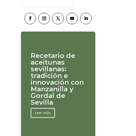
Recetario de
aceitunas
sevillanas:
tradición e
innovación con
Manzanilla y
Gordal de
Sevilla
Leer más