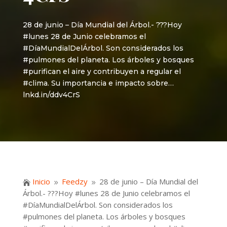
28 de junio – Día Mundial del Árbol.- ???Hoy
#lunes 28 de Junio celebramos el
#DíaMundialDelÁrbol. Son considerados los
#pulmones del planeta. Los árboles y bosques
#purifican el aire y contribuyen a regular el
#clima. Su importancia e impacto sobre…
lnkd.in/ddv4CrS
Inicio
Feedzy
28 de junio – Día Mundial del

9
9
Árbol.- ???Hoy #lunes 28 de Junio celebramos el
#DíaMundialDelÁrbol. Son considerados los
#pulmones del planeta. Los árboles y bosques