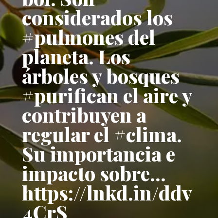
considerados los
#pulmones del
planeta. Los
árboles y bosques
#purifican el aire y
contribuyen a
regular el #clima.
Su importancia e
impacto sobre…
https://lnkd.in/ddv
4CrS