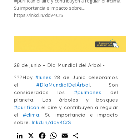
#purifican el aire y contribuyen a regular el #clima.
Su importancia e impacto sobre…
https://lnkd.in/ddv4CrS
28 de junio – Día Mundial del Árbol.-
???Hoy
#lunes
28 de Junio celebramos
el
#DíaMundialDelÁrbol
. Son
considerados los
#pulmones
del
planeta. Los árboles y bosques
#purifican
el aire y contribuyen a regular
el
#clima
. Su importancia e impacto
sobre…
lnkd.in/ddv4CrS
LinkedIn
X
Facebook
WhatsApp
Email
Compartir