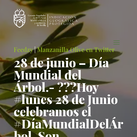
Feedzy
|
Manzanilla Olive en Twitter
28 de junio – Día
Mundial del
Árbol.- ???Hoy
#lunes 28 de Junio
celebramos el
#DíaMundialDelÁr
bol. Son