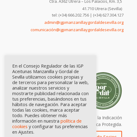
Ctra. A362 Utrera – Los Palacios, Km. 3,5
41.710 Utrera (Sevilla)
tel: (+34) 666.202.756 | (+34) 627.304.127
admin@igpmanzanillaygordaldesevilla.org
comunicación@igpmanzanillaygordaldesevilla.org
En el Consejo Regulador de las IGP
Aceitunas Manzanilla y Gordal de
Sevilla utilizamos cookies propias y
de terceros para personalizar la web,
analizar nuestros servicios y
mostrarte publicidad relacionada con
tus preferencias, basándonos en tus
hábitos de navegación. Para aceptar
todas las cookies, marca aceptar
todo. Puedes obtener más
Calidad certificada por Origen. Sellos de la Indicación
información en nuestra
política de
Geográfica Protegida.
cookies
y configurar tus preferencias
en Ajustes.
Zona de Socios