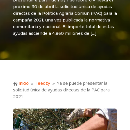
presentar a partir de hoy 1 de febrero y hasta el
próximo 30 de abril la solicitud única de ayudas
directas de la Política Agraria Común (PAC) para la
campaña 2021, una vez publicada la normativa
comunitaria y nacional. El importe total de estas
ayudas asciende a 4.860 millones de […]
Inicio
Feedzy
Ya se puede presentar la

9
9
solicitud única de ayudas directas de la PAC para
2021