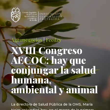
Agronegocios
|
Feedzy
XVIII Congreso
AECOC: hay que
conjungar la salud
humana,
ambiental y animal
La directora de Salud Pública de la OMS, María