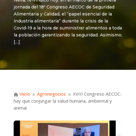
Neira, reivindicó hoy, en el marco de la primera
jornada del 18º Congreso AECOC de Seguridad
Alimentaria y Calidad, el “papel esencial de la
industria alimentaria” durante la crisis de la
Covid-19 a la hora de suministrar alimentos a toda
la población garantizando la seguridad. Asimismo,
[…]
Inicio
Agronegocios
XVIII Congreso AECOC:

9
9
hay que conjungar la salud humana, ambiental y
animal