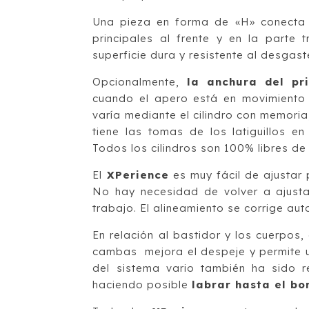
Una pieza en forma de «H» conecta t
principales al frente y en la part
superficie dura y resistente al desgast
Opcionalmente,
la anchura del pr
cuando el apero está en movimiento 
varía mediante el cilindro con memori
tiene las tomas de los latiguillos e
Todos los cilindros son 100% libres d
El
XPerience
es muy fácil de ajustar 
No hay necesidad de volver a ajustar
trabajo. El alineamiento se corrige au
En relación al bastidor y los cuerpos
cambas mejora el despeje y permite 
del sistema vario también ha sido r
haciendo posible
labrar hasta el bo