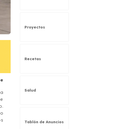
Proyectos
Recetas
de
Salud
na
de
o.
lo
os
Tablón de Anuncios