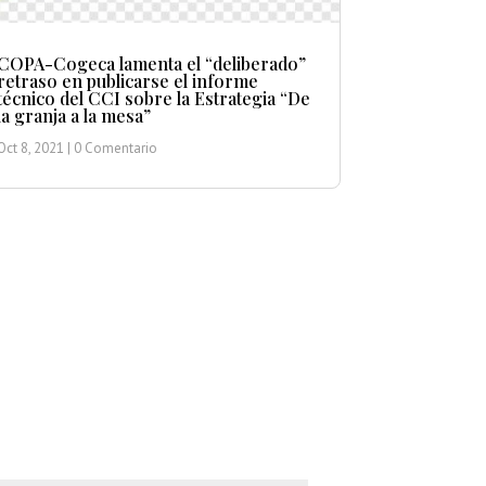
COPA-Cogeca lamenta el “deliberado”
retraso en publicarse el informe
técnico del CCI sobre la Estrategia “De
la granja a la mesa”
Oct 8, 2021
| 0 Comentario