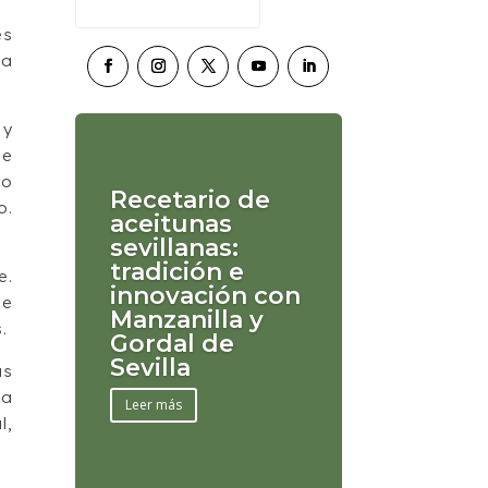
es
na
y
se
ro
Recetario de
o.
aceitunas
sevillanas:
tradición e
e.
innovación con
de
Manzanilla y
.
Gordal de
Sevilla
as
la
Leer más
l,