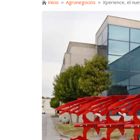
Inicio
Agronegocios
Xperience, el nu

9
9