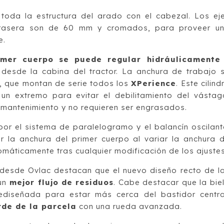
oda la estructura del arado con el cabezal. Los ej
e trasera son de 60 mm y cromados, para proveer u
e.
imer cuerpo se puede regular hidráulicamente
desde la cabina del tractor. La anchura de trabajo 
a, que montan de serie todos los
XPerience
. Este cilind
n un extremo para evitar el debilitamiento del vástag
e mantenimiento y no requieren ser engrasados.
por el sistema de paralelogramo y el balancín oscilant
 la anchura del primer cuerpo al variar la anchura 
tomáticamente tras cualquier modificación de los ajustes
, desde Ovlac destacan que el nuevo diseño recto de l
un
mejor flujo de residuos
. Cabe destacar que la bie
ediseñada para estar más cerca del bastidor centra
rde de la parcela
con una rueda avanzada.