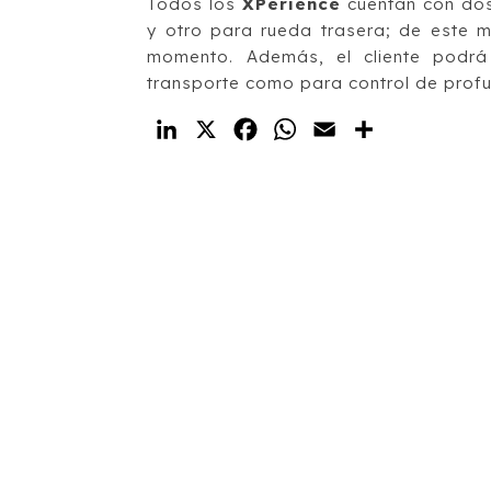
Todos los
XPerience
cuentan con dos
y otro para rueda trasera; de este m
momento. Además, el cliente podrá 
transporte como para control de profun
LinkedIn
X
Facebook
WhatsApp
Email
Compartir