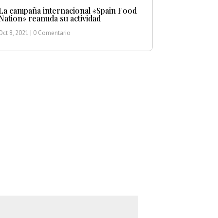
La campaña internacional «Spain Food
Nation» reanuda su actividad
Oct 8, 2021
| 0 Comentario