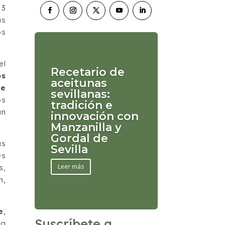
 3
as
os
el
Recetario de
os
aceitunas
de
sevillanas:
os
tradición e
un
innovación con
Manzanilla y
Gordal de
as
Sevilla
es
Leer más
s,
n,
e
,
Suscríbete a
da