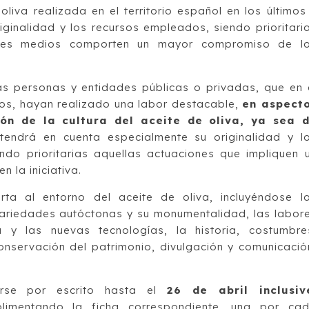
 oliva realizada en el territorio español en los últimos
iginalidad y los recursos empleados, siendo prioritari
ndes medios comporten un mayor compromiso de l
s personas y entidades públicas o privadas, que en 
años, hayan realizado una labor destacable,
en aspect
ión de la cultura del aceite de oliva, ya sea 
 tendrá en cuenta especialmente su originalidad y l
do prioritarias aquellas actuaciones que impliquen 
 la iniciativa.
rta al entorno del aceite de oliva, incluyéndose l
s variedades autóctonas y su monumentalidad, las labor
a y las nuevas tecnologías, la historia, costumbre
onservación del patrimonio, divulgación y comunicació
rse por escrito hasta el
26 de abril inclusiv
mplimentando la ficha correspondiente, una por ca