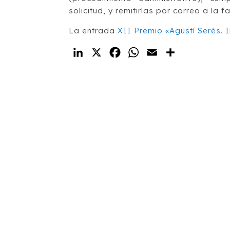
solicitud, y remitirlas por correo a la f
La entrada
XII Premio «Agustí Serés.
LinkedIn
X
Facebook
WhatsApp
Email
Compartir