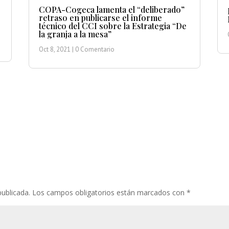
COPA-Cogeca lamenta el “deliberado”
retraso en publicarse el informe
técnico del CCI sobre la Estrategia “De
la granja a la mesa”
Oct 8, 2021
| 0 Comentario
publicada.
Los campos obligatorios están marcados con
*