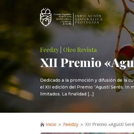
Feedzy
|
Oleo Revista
XII Premio «Agu
Dedicado a la promoción y difusión de la cul
el XII edición del Premio “Agustí Serés. In 
limitados. La finalidad […]
Inicio
Feedzy
XII Premio «Agustí Ser

9
9