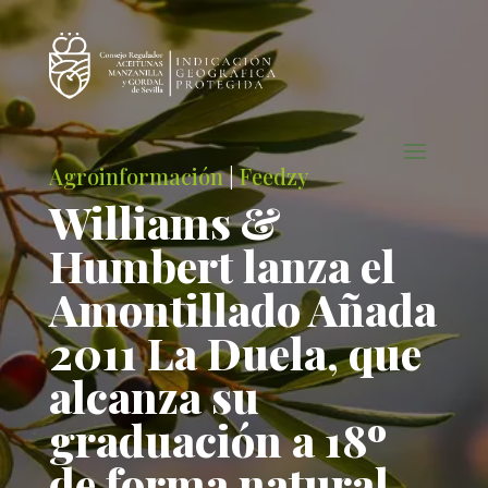
Agroinformación
|
Feedzy
Williams &
Humbert lanza el
Amontillado Añada
2011 La Duela, que
alcanza su
graduación a 18º
de forma natural