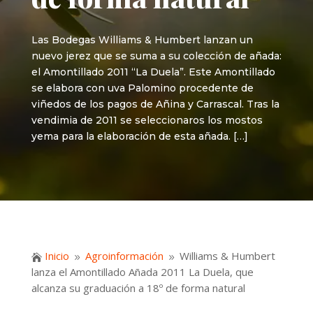
Las Bodegas Williams & Humbert lanzan un
nuevo jerez que se suma a su colección de añada:
el Amontillado 2011 “La Duela”. Este Amontillado
se elabora con uva Palomino procedente de
viñedos de los pagos de Añina y Carrascal. Tras la
vendimia de 2011 se seleccionaros los mostos
yema para la elaboración de esta añada. […]
Inicio
Agroinformación
Williams & Humbert

9
9
lanza el Amontillado Añada 2011 La Duela, que
alcanza su graduación a 18º de forma natural