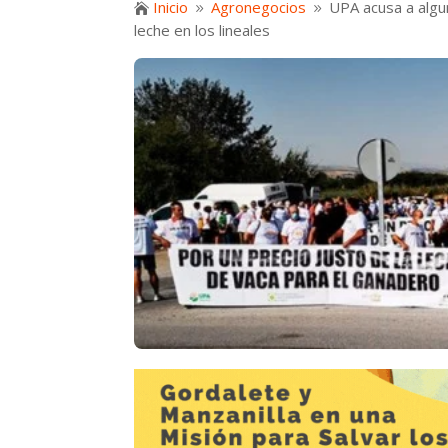
Inicio
Agronegocios
UPA acusa a algu

9
9
leche en los lineales