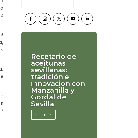
ea
ia
os
 3
a,
as
Recetario de
aceitunas
a,
sevillanas:
tradición e
se
innovación con
Manzanilla y
ir
Gordal de
Sevilla
ón
67
Leer más