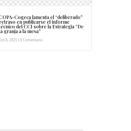
COPA-Cogeca lamenta el “deliberado”
retraso en publicarse el informe
técnico del CCI sobre la Estrategia “De
la granja a la mesa”
Oct 8, 2021
| 0 Comentario