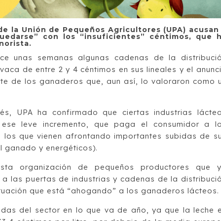
e la Unión de Pequeños Agricultores (UPA) acusan
quedarse” con los “insuficientes” céntimos, que 
norista.
ace unas semanas algunas cadenas de la distribuci
aca de entre 2 y 4 céntimos en sus lineales y el anunc
rte de los ganaderos que, aun así, lo valoraron como 
, UPA ha confirmado que ciertas industrias lácte
 ese leve incremento, que paga el consumidor a l
 los que vienen afrontando importantes subidas de s
l ganado y energéticos).
esta organización de pequeños productores que 
 a las puertas de industrias y cadenas de la distribuci
ituación que está “ahogando” a los ganaderos lácteos.
das del sector en lo que va de año, ya que la leche 