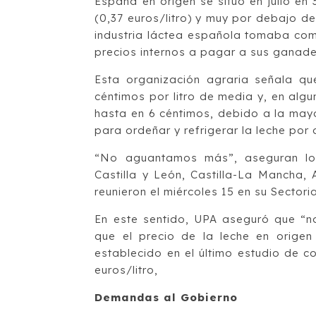
España en origen se situó en julio en
(0,37 euros/litro) y muy por debajo de
industria láctea española tomaba como
precios internos a pagar a sus ganader
Esta organización agraria señala q
céntimos por litro de media y, en algu
hasta en 6 céntimos, debido a la mayo
para ordeñar y refrigerar la leche por 
“No aguantamos más”, aseguran los
Castilla y León, Castilla-La Mancha,
reunieron el miércoles 15 en su Sectori
En este sentido, UPA aseguró que “no
que el precio de la leche en orige
establecido en el último estudio de co
euros/litro,
Demandas al Gobierno