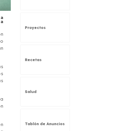
 a
ha
Proyectos
ón
io
un
Recetas
as
os
us
Salud
ya
ón
Tablón de Anuncios
en