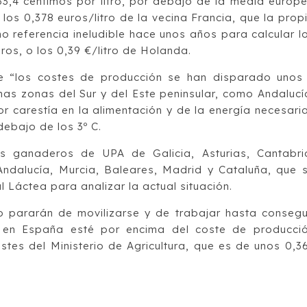
 33,4 céntimos por litro, por debajo de la media europ
 los 0,378 euros/litro de la vecina Francia, que la prop
 referencia ineludible hace unos años para calcular l
os, o los 0,39 €/litro de Holanda.
ue “los costes de producción se han disparado unos
nas zonas del Sur y del Este peninsular, como Andalucí
r carestía en la alimentación y de la energía necesari
debajo de los 3º C.
 ganaderos de UPA de Galicia, Asturias, Cantabri
 Andalucía, Murcia, Baleares, Madrid y Cataluña, que 
al Láctea para analizar la actual situación.
 pararán de movilizarse y de trabajar hasta consegu
n en España esté por encima del coste de producci
stes del Ministerio de Agricultura, que es de unos 0,3