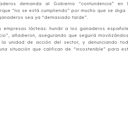
aderos demanda al Gobierno “contundencia” en 
orque “no se está cumpliendo” por mucho que se diga.
ganaderos sea ya “demasiado tarde”.
as empresas lácteas: hundir a los ganaderos español
cio”, añadieron, asegurando que seguirá movilizándo
a unidad de acción del sector, y denunciando to
una situación que califican de “insostenible” para es