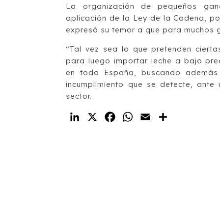
La organización de pequeños gan
aplicación de la Ley de la Cadena, p
expresó su temor a que para muchos 
“Tal vez sea lo que pretenden ciert
para luego importar leche a bajo pre
en toda España, buscando además l
incumplimiento que se detecte, ante 
sector.
LinkedIn
X
Facebook
WhatsApp
Email
Compartir