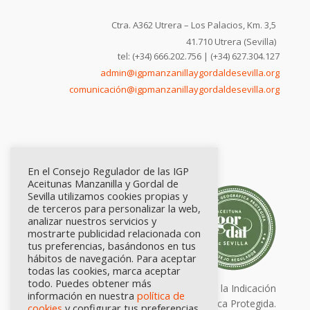
Ctra. A362 Utrera – Los Palacios, Km. 3,5
41.710 Utrera (Sevilla)
tel: (+34) 666.202.756 | (+34) 627.304.127
admin@igpmanzanillaygordaldesevilla.org
comunicación@igpmanzanillaygordaldesevilla.org
En el Consejo Regulador de las IGP
Aceitunas Manzanilla y Gordal de
Sevilla utilizamos cookies propias y
de terceros para personalizar la web,
analizar nuestros servicios y
mostrarte publicidad relacionada con
tus preferencias, basándonos en tus
hábitos de navegación. Para aceptar
todas las cookies, marca aceptar
todo. Puedes obtener más
Calidad certificada por Origen. Sellos de la Indicación
información en nuestra
política de
Geográfica Protegida.
cookies
y configurar tus preferencias