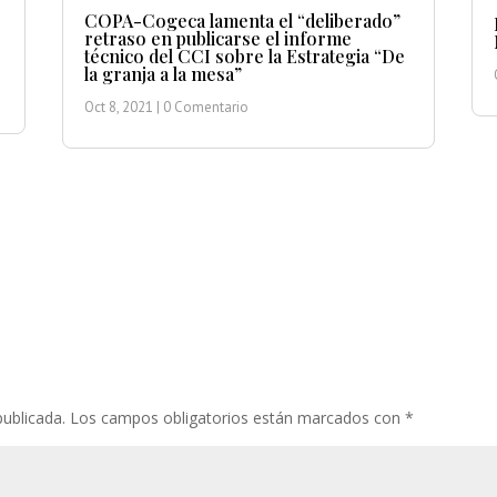
COPA-Cogeca lamenta el “deliberado”
retraso en publicarse el informe
técnico del CCI sobre la Estrategia “De
la granja a la mesa”
Oct 8, 2021
| 0 Comentario
publicada.
Los campos obligatorios están marcados con
*