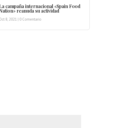
La campaña internacional «Spain Food
Nation» reanuda su actividad
Oct 8, 2021
| 0 Comentario