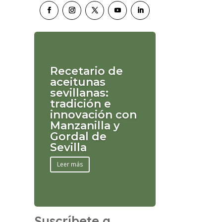
Recetario de
aceitunas
sevillanas:
tradición e
innovación con
Manzanilla y
Gordal de
Sevilla
Leer más
Suscríbete a