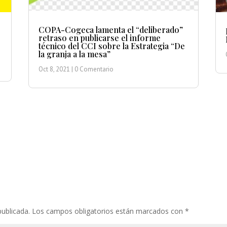
COPA-Cogeca lamenta el “deliberado”
retraso en publicarse el informe
técnico del CCI sobre la Estrategia “De
la granja a la mesa”
Oct 8, 2021
| 0 Comentario
publicada.
Los campos obligatorios están marcados con
*