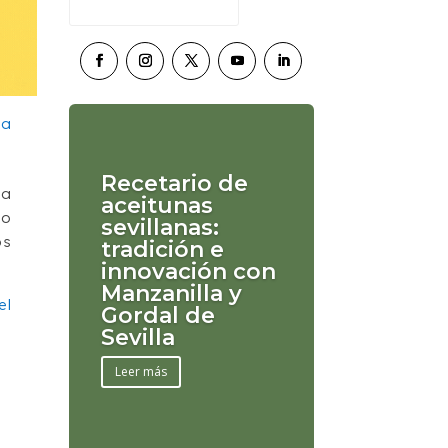
Recetario de
la
aceitunas
go
sevillanas:
os
tradición e
innovación con
Manzanilla y
el
Gordal de
Sevilla
Leer más