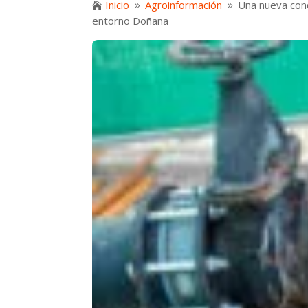
Inicio
Agroinformación
Una nueva conc

9
9
entorno Doñana