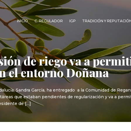
INICIO
C. REGULADOR
IGP
TRADICIÓN Y REPUTACIÓ
ón de riego va a permiti
en el entorno Doñana
lucía, Sandra García, ha entregado a la Comunidad de Regante
ctáreas que estaban pendientes de regularización y va a permiti
sidente de […]