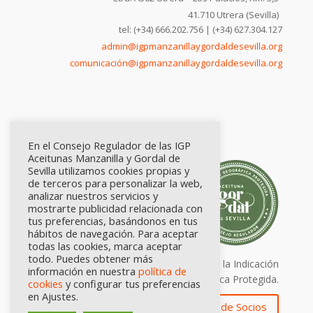
41.710 Utrera (Sevilla)
tel: (+34) 666.202.756 | (+34) 627.304.127
admin@igpmanzanillaygordaldesevilla.org
comunicación@igpmanzanillaygordaldesevilla.org
En el Consejo Regulador de las IGP
Aceitunas Manzanilla y Gordal de
Sevilla utilizamos cookies propias y
de terceros para personalizar la web,
analizar nuestros servicios y
mostrarte publicidad relacionada con
tus preferencias, basándonos en tus
hábitos de navegación. Para aceptar
todas las cookies, marca aceptar
todo. Puedes obtener más
Calidad certificada por Origen. Sellos de la Indicación
información en nuestra
política de
Geográfica Protegida.
cookies
y configurar tus preferencias
en Ajustes.
Zona de Socios