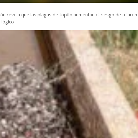
ión revela que las plagas de topillo aumentan el riesgo de tularem
 lógico