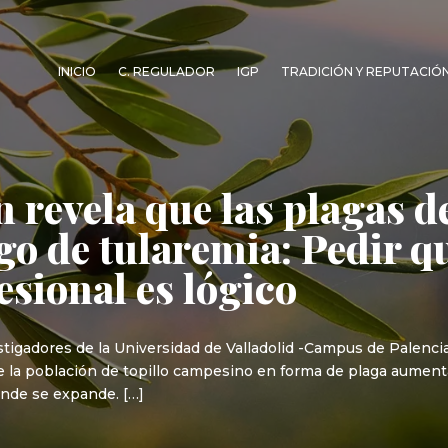
INICIO
C. REGULADOR
IGP
TRADICIÓN Y REPUTACIÓ
 revela que las plagas de
go de tularemia: Pedir q
sional es lógico
igadores de la Universidad de Valladolid -Campus de Palencia-
 la población de topillo campesino en forma de plaga aumenta
onde se expande. […]