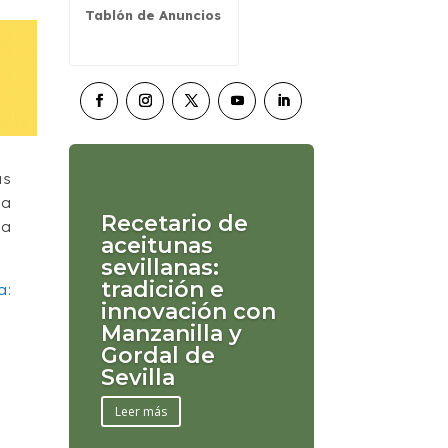
Tablón de Anuncios
us
la
Recetario de
la
aceitunas
sevillanas:
tradición e
a:
innovación con
Manzanilla y
Gordal de
Sevilla
Leer más