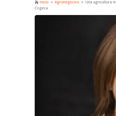
Inicio
Agronegocios
Una agricultura 

9
9
Cogeca