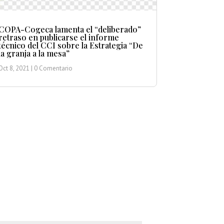
COPA-Cogeca lamenta el “deliberado”
retraso en publicarse el informe
técnico del CCI sobre la Estrategia “De
la granja a la mesa”
Oct 8, 2021
| 0 Comentario