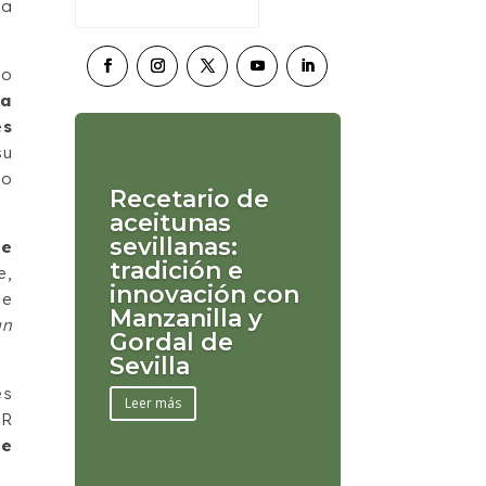
la
do
ma
es
su
to
Recetario de
aceitunas
sevillanas:
te
tradición e
e,
innovación con
ue
Manzanilla y
un
Gordal de
Sevilla
es
Leer más
UR
de