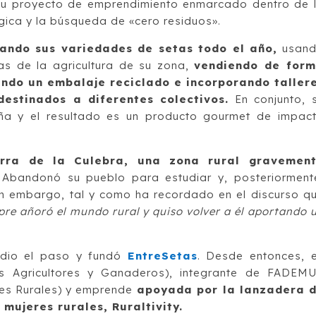
u proyecto de emprendimiento enmarcado dentro de 
gica y la búsqueda de «cero residuos».
ando sus variedades de setas todo el año,
usan
las de la agricultura de su zona,
vendiendo de for
ando un embalaje reciclado e incorporando taller
destinados a diferentes colectivos.
En conjunto, 
ña y el resultado es un producto gourmet de impac
erra de la Culebra, una zona rural gravemen
Abandonó su pueblo para estudiar y, posteriorment
Sin embargo, tal y como ha recordado en el discurso q
pre añoró el mundo rural y quiso volver a él aportando 
 dio el paso y fundó
EntreSetas
. Desde entonces, 
s Agricultores y Ganaderos), integrante de FADEM
es Rurales) y emprende
apoyada por la lanzadera 
mujeres rurales, Ruraltivity.