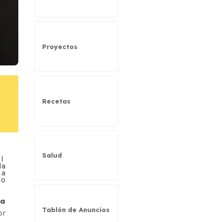
Proyectos
Recetas
Salud
el
la
 a
io
ca
Tablón de Anuncios
or