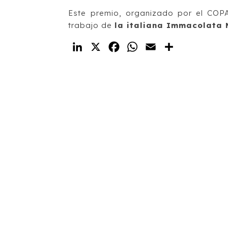
Este premio, organizado por el COP
trabajo de
la italiana Immacolata M
LinkedIn
X
Facebook
WhatsApp
Email
Compartir