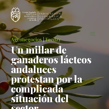
Agronegocios
|
Feedzy
Un millar de
ganaderos lácteos
andaluces
protestan por la
complicada
situación del
sector