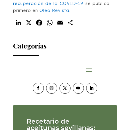
recuperación de la COVID-19
se publicó
primero en
Oleo Revista
.
LinkedIn
X
Facebook
WhatsApp
Email
Compartir
Categorías
Recetario de
aceitunas sevillanas: