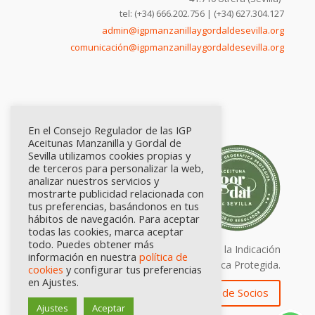
tel: (+34) 666.202.756 | (+34) 627.304.127
admin@igpmanzanillaygordaldesevilla.org
comunicación@igpmanzanillaygordaldesevilla.org
En el Consejo Regulador de las IGP
Aceitunas Manzanilla y Gordal de
Sevilla utilizamos cookies propias y
de terceros para personalizar la web,
analizar nuestros servicios y
mostrarte publicidad relacionada con
tus preferencias, basándonos en tus
hábitos de navegación. Para aceptar
todas las cookies, marca aceptar
todo. Puedes obtener más
Calidad certificada por Origen. Sellos de la Indicación
información en nuestra
política de
Geográfica Protegida.
cookies
y configurar tus preferencias
en Ajustes.
Zona de Socios
Ajustes
Aceptar