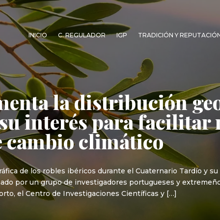
INICIO
C. REGULADOR
IGP
TRADICIÓN Y REPUTACIÓ
enta la distribución geo
 su interés para facilita
e cambio climático
fica de los robles ibéricos durante el Cuaternario Tardío y su 
irmado por un grupo de investigadores portugueses y extremeño
rto, el Centro de Investigaciones Científicas y […]