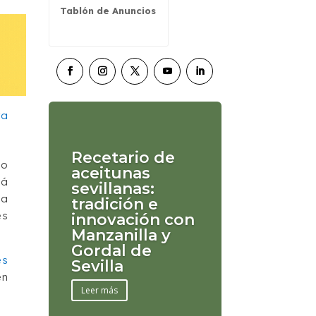
Tablón de Anuncios
Recetario de
io
aceitunas
tá
sevillanas:
la
tradición e
es
innovación con
Manzanilla y
Gordal de
és
Sevilla
en
Leer más