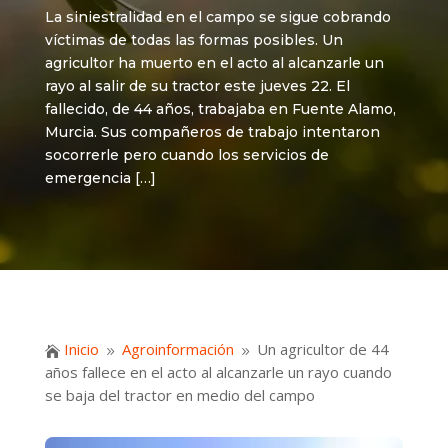
La siniestralidad en el campo se sigue cobrando
víctimas de todas las formas posibles. Un
agricultor ha muerto en el acto al alcanzarle un
rayo al salir de su tractor este jueves 22. El
fallecido, de 44 años, trabajaba en Fuente Alamo,
Murcia. Sus compañeros de trabajo intentaron
socorrerle pero cuando los servicios de
emergencia […]
Inicio
Agroinformación
Un agricultor de 44

9
9
años fallece en el acto al alcanzarle un rayo cuando
se baja del tractor en medio del campo