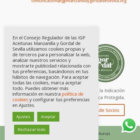
comunicación@igpmanzanillaygordaldesevilla.org
En el Consejo Regulador de las IGP
Aceitunas Manzanilla y Gordal de
Sevilla utilizamos cookies propias y
de terceros para personalizar la web,
analizar nuestros servicios y
mostrarte publicidad relacionada con
tus preferencias, basándonos en tus
hábitos de navegación. Para aceptar
todas las cookies, marca aceptar
todo. Puedes obtener más
Calidad certificada por Origen. Sellos de la Indicación
información en nuestra
política de
Geográfica Protegida.
cookies
y configurar tus preferencias
en Ajustes.
Zona de Socios
Ajustes
Aceptar
Rechazar todo
© Consejo Regulador de las IGP Aceitunas