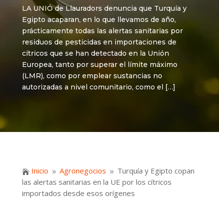
LA UNIÓ de Llauradors denuncia que Turquía y
Egipto acaparan, en lo que llevamos de año,
prácticamente todas las alertas sanitarias por
residuos de pesticidas en importaciones de
cítricos que se han detectado en la Unión
Europea, tanto por superar el límite máximo
(LMR), como por emplear sustancias no
autorizadas a nivel comunitario, como el […]
Inicio
Agronegocios
Turquía y Egipto copan

9
9
las alertas sanitarias en la UE por los cítricos
importados desde esos orígenes