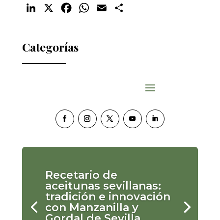
LinkedIn
X
Facebook
WhatsApp
Email
Compartir
Categorías
Recetario de
aceitunas sevillanas:
tradición e innovación
con Manzanilla y
Gordal de Sevilla