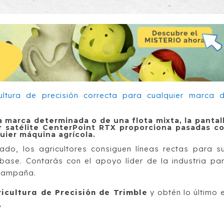
 marca determinada o de una flota mixta, la pantal
 satélite CenterPoint RTX proporciona pasadas c
uier máquina agrícola.
ado, los agricultores consiguen líneas rectas para s
 base. Contarás con el apoyo líder de la industria pa
 campaña.
icultura de Precisión de Trimble
y o
btén lo último 
.