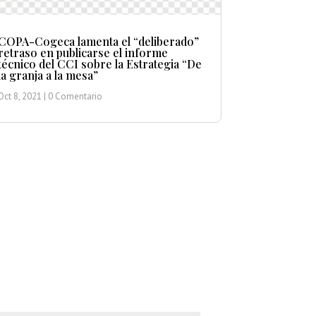
COPA-Cogeca lamenta el “deliberado”
retraso en publicarse el informe
técnico del CCI sobre la Estrategia “De
la granja a la mesa”
Oct 8, 2021
| 0 Comentario