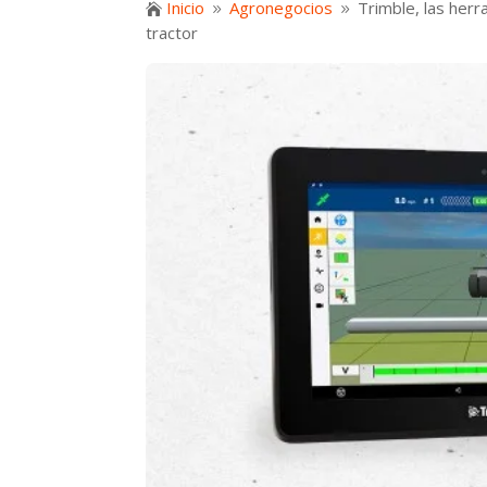
Inicio
Agronegocios
Trimble, las herr

9
9
tractor