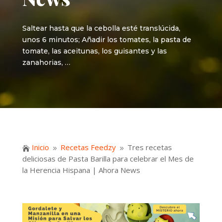
Saltear hasta que la cebolla esté translúcida,
unos 6 minutos; Añadir los tomates, la pasta de
tomate, las aceitunas, los guisantes y las
zanahorias, …
Inicio
Recetas Feedzy
Tres recetas

9
9
deliciosas de Pasta Barilla para celebrar el Mes de
la Herencia Hispana | Ahora News