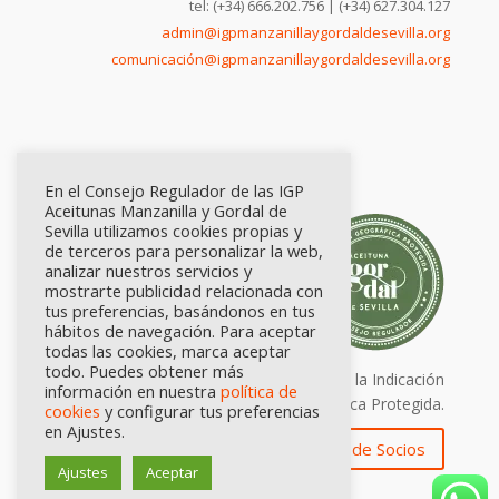
tel: (+34) 666.202.756 | (+34) 627.304.127
admin@igpmanzanillaygordaldesevilla.org
comunicación@igpmanzanillaygordaldesevilla.org
En el Consejo Regulador de las IGP
Aceitunas Manzanilla y Gordal de
Sevilla utilizamos cookies propias y
de terceros para personalizar la web,
analizar nuestros servicios y
mostrarte publicidad relacionada con
tus preferencias, basándonos en tus
hábitos de navegación. Para aceptar
todas las cookies, marca aceptar
todo. Puedes obtener más
Calidad certificada por Origen. Sellos de la Indicación
información en nuestra
política de
Geográfica Protegida.
cookies
y configurar tus preferencias
en Ajustes.
Zona de Socios
Ajustes
Aceptar